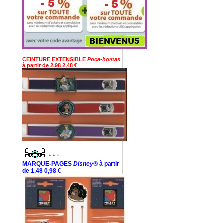
CEINTURE EXTENSIBLE
Poca-hontas
à partir de
2,98
2,48 €
*
*
*
MARQUE-PAGES
Disney®
à partir
de
1,48
0,98 €