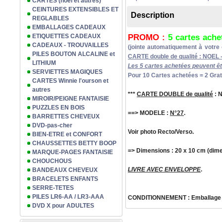
CARTES (noël et autres)
CEINTURES EXTENSIBLES ET
Description
REGLABLES
EMBALLAGES CADEAUX
PROMO :
5 cartes ach
ETIQUETTES CADEAUX
CADEAUX - TROUVAILLES
(jointe automatiquement à votr
PILES BOUTON ALCALINE et
CARTE double de qualité : NOEL -
LITHIUM
Les 5 cartes achetées peuvent êt
SERVIETTES MAGIQUES
Pour 10 Cartes achetées = 2 Gratui
CARTES Winnie l'ourson et
autres
***
CARTE DOUBLE de qualité
: 
MIROIR/PEIGNE FANTAISIE
PUZZLES EN BOIS
==> MODELE :
N°27
.
BARRETTES CHEVEUX
DVD-pas-cher
Voir photo Recto/Verso.
BIEN-ETRE et CONFORT
CHAUSSETTES BETTY BOOP
=> Dimensions : 20 x 10 cm (dime
MARQUE-PAGES FANTAISIE
CHOUCHOUS
LIVRE AVEC ENVELOPPE
.
BANDEAUX CHEVEUX
BRACELETS ENFANTS
SERRE-TETES
PILES LR6-AA / LR3-AAA
CONDITIONNEMENT : Emballage pl
DVD X pour ADULTES