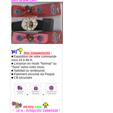
partir de
2,48
1,98 €
Nos engagements
:
■ Expédition de votre commande
sous 24 à 48 H,
■ Livraison en mode "Normal" ou
"Suivi" selon votre choix,
■ Satisfait ou remboursé,
■ Paiement sécurisé via Paypal
■ CB sécurisée
*
*
PETITS
PRIX
* - 10 % : JUSQU'AU 15/08/2026 *