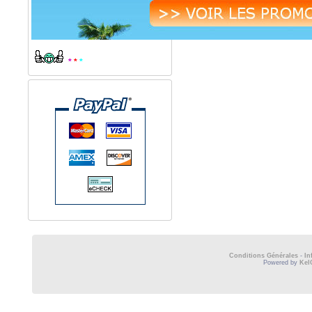
*
*
*
Conditions Générales
-
In
Powered by
Kel