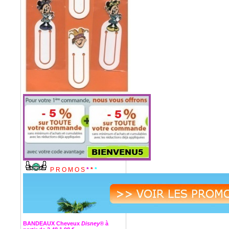
P R O M O S
*
*
*
BANDEAUX Cheveux
Disney®
à