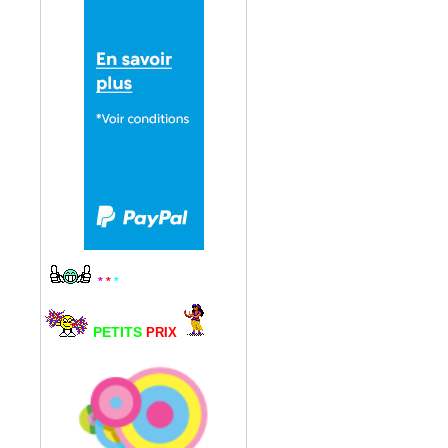
*
*
*
PETITS
PRIX