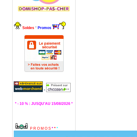
Soldes
*
Promos
*
* - 10 % : JUSQU'AU 15/08/2026 *
P R O M O S
*
*
*