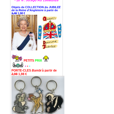
* - 10 % : JUSQU'AU 15/08/2026 *
Objets de COLLECTION du
JUBILEE
de la Reine d'Angleterre
à partir de
3,48
1,98 €
PETITS
PRIX
*
*
*
PORTE-CLES
Bambi
à partir de
2,98
1,98 €