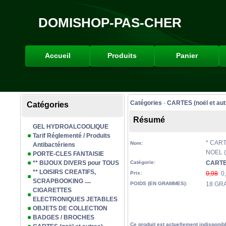
DOMISHOP-PAS-CHER
Accueil
Produits
Panier
Catégories
-
CARTES (noël et aut
Catégories
Résumé
GEL HYDROALCOOLIQUE
Tarif Réglementé / Produits
* CARTE
Nom:
Antibactériens
NOEL (
PORTE-CLES FANTAISIE
** BIJOUX DIVERS pour TOUS
Catégorie:
CARTES
** LOISIRS CREATIFS,
Prix:
0,98
0,
SCRAPBOOKING ....
POIDS (EN GRAMMES):
18 GR
CIGARETTES
ELECTRONIQUES JETABLES
OBJETS DE COLLECTION
BADGES / BROCHES
Ce produit est actuellement indisponib