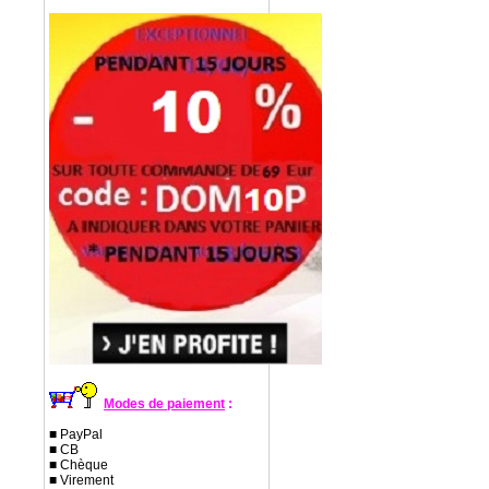
Modes de paiement
:
■ PayPal
■ CB
■ Chèque
■ Virement