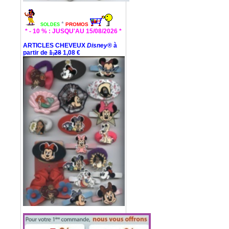
*
PROMOS
SOLDES
* - 10 % : JUSQU'AU 15/08/2026 *
ARTICLES CHEVEUX
Disney®
à
partir de
1,28
1,08 €