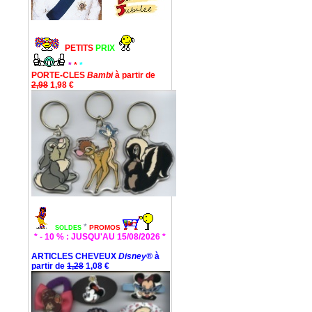
PETITS
PRIX
*
*
*
PORTE-CLES
Bambi
à partir de
2,98
1,98 €
*
PROMOS
SOLDES
* - 10 % : JUSQU'AU 15/08/2026 *
ARTICLES CHEVEUX
Disney®
à
partir de
1,28
1,08 €