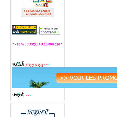
*
* - 10 % : JUSQU'AU 15/08/2026 *
P R O M O S
*
*
*
*
*
*