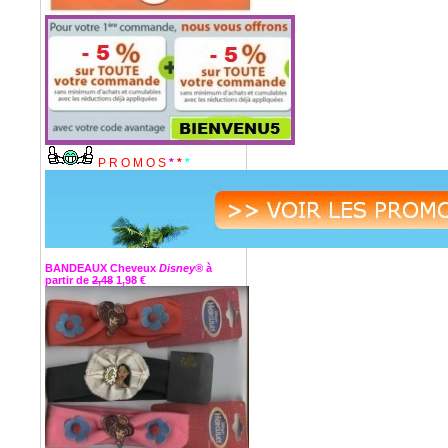
P R O M O S
*
*
*
BANDEAUX Cheveux
Disney®
à
partir de
2,48
1,98 €