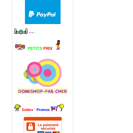
*
*
*
PETITS
PRIX
Soldes
*
Promos