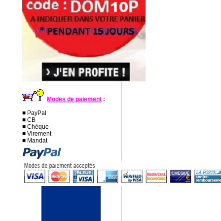
Modes de paiement
:
■ PayPal
■ CB
■ Chèque
■ Virement
■ Mandat