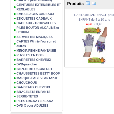
CARTES (noël et autres)
Produits
CEINTURES EXTENSIBLES ET
REGLABLES
EMBALLAGES CADEAUX
GANTS de JARDINAGE pou
ETIQUETTES CADEAUX
ENFANT de 4 à 10 ans
CADEAUX - TROUVAILLES
4,98
€ 3,48
PILES BOUTON ALCALINE et
LITHIUM
SERVIETTES MAGIQUES
CARTES Winnie l'ourson et
autres
MIROIR/PEIGNE FANTAISIE
PUZZLES EN BOIS
BARRETTES CHEVEUX
DVD-pas-cher
BIEN-ETRE et CONFORT
CHAUSSETTES BETTY BOOP
MARQUE-PAGES FANTAISIE
CHOUCHOUS
BANDEAUX CHEVEUX
BRACELETS ENFANTS
SERRE-TETES
PILES LR6-AA / LR3-AAA
DVD X pour ADULTES