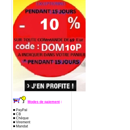
Modes de paiement
:
■ PayPal
■ CB
■ Chèque
■ Virement
■ Mandat