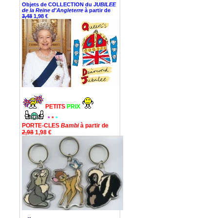
Objets de COLLECTION du
JUBILEE
de la Reine d'Angleterre
à partir de
3,48
1,98 €
PETITS
PRIX
*
*
*
PORTE-CLES
Bambi
à partir de
2,98
1,98 €