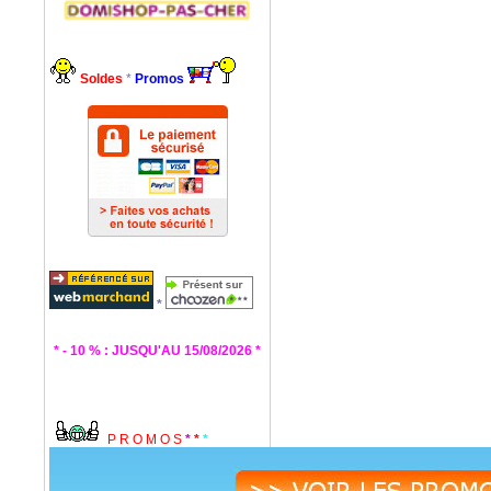
Soldes
*
Promos
*
* - 10 % : JUSQU'AU 15/08/2026 *
P R O M O S
*
*
*