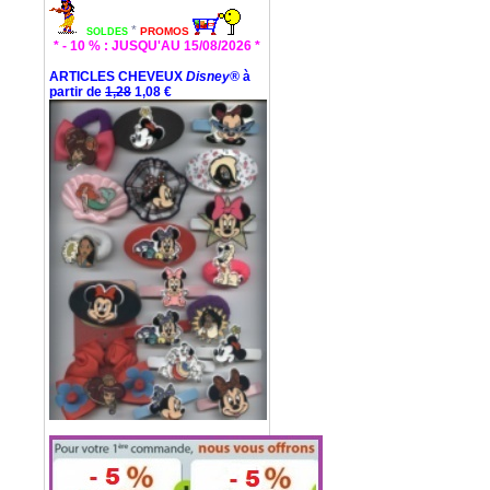
*
PROMOS
SOLDES
* - 10 % : JUSQU'AU 15/08/2026 *
ARTICLES CHEVEUX
Disney®
à
partir de
1,28
1,08 €