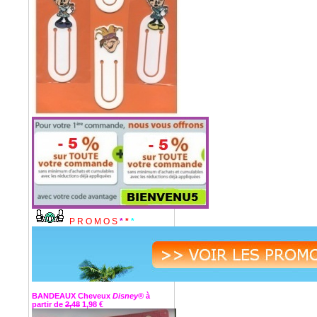
P R O M O S
*
*
*
BANDEAUX Cheveux
Disney®
à
partir de
2,48
1,98 €