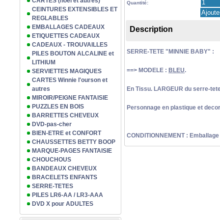
CARTES (noël et autres)
Quantité:
CEINTURES EXTENSIBLES ET
REGLABLES
EMBALLAGES CADEAUX
Description
ETIQUETTES CADEAUX
CADEAUX - TROUVAILLES
SERRE-TETE "MINNIE BABY" :
PILES BOUTON ALCALINE et
LITHIUM
==> MODELE :
BLEU
.
SERVIETTES MAGIQUES
CARTES Winnie l'ourson et
autres
En Tissu. LARGEUR du serre-tete
MIROIR/PEIGNE FANTAISIE
PUZZLES EN BOIS
Personnage en plastique et decora
BARRETTES CHEVEUX
DVD-pas-cher
BIEN-ETRE et CONFORT
CONDITIONNEMENT : Emballage pl
CHAUSSETTES BETTY BOOP
MARQUE-PAGES FANTAISIE
CHOUCHOUS
BANDEAUX CHEVEUX
BRACELETS ENFANTS
SERRE-TETES
PILES LR6-AA / LR3-AAA
DVD X pour ADULTES