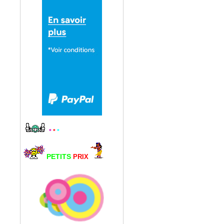
*
*
*
PETITS
PRIX