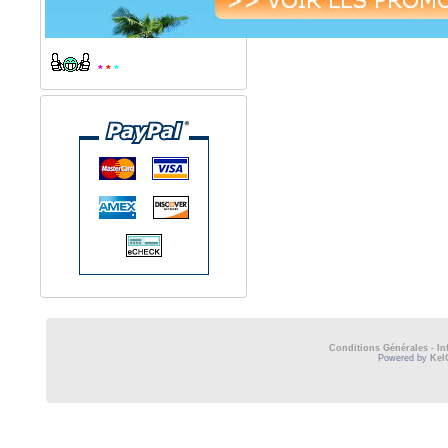
*
*
*
Conditions Générales
-
In
Powered by
Kel