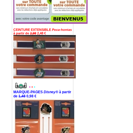
CEINTURE EXTENSIBLE
Poca-hontas
à partir de
2,98
2,48 €
*
*
*
MARQUE-PAGES
Disney®
à partir
de
1,48
0,98 €