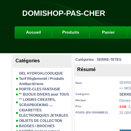
DOMISHOP-PAS-CHER
Accueil
Produits
Panier
Catégories
-
SERRE-TETES
Catégories
Résumé
GEL HYDROALCOOLIQUE
Tarif Réglementé / Produits
SERRE-
Nom:
Antibactériens
=> MO
PORTE-CLES FANTAISIE
** BIJOUX DIVERS pour TOUS
Catégorie:
SERRE
** LOISIRS CREATIFS,
Marque:
Disney
SCRAPBOOKING ....
Prix:
3,98
3,
CIGARETTES
POIDS (EN GRAMMES):
20 GR
ELECTRONIQUES JETABLES
OBJETS DE COLLECTION
BADGES / BROCHES