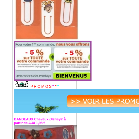
P R O M O S
*
*
*
BANDEAUX Cheveux
Disney®
à
partir de
2,48
1,98 €