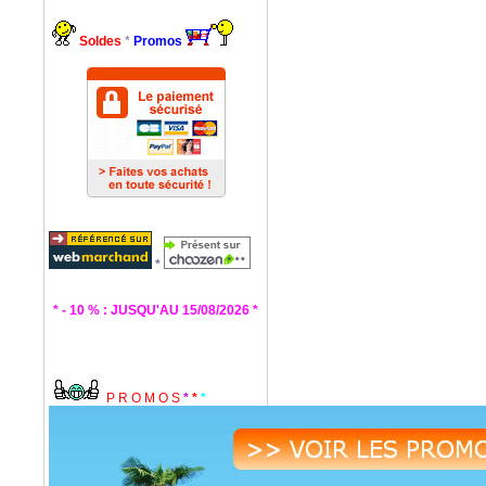
Soldes
*
Promos
*
* - 10 % : JUSQU'AU 15/08/2026 *
P R O M O S
*
*
*