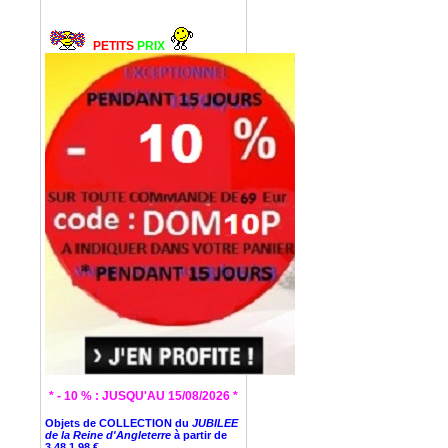
PETITS
PRIX
* - 10 % : JUSQU'AU 15/08/2026 *
Objets de COLLECTION du
JUBILEE
de la Reine d'Angleterre
à partir de
3,48
1,98 €