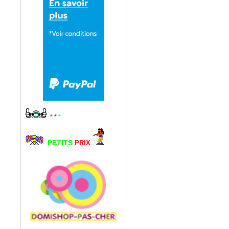
*
*
*
PETITS
PRIX