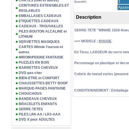
CARTES (noël et autres)
Quantité:
CEINTURES EXTENSIBLES ET
REGLABLES
EMBALLAGES CADEAUX
Description
ETIQUETTES CADEAUX
CADEAUX - TROUVAILLES
SERRE-TETE "MINNIE 1928-Noeud
PILES BOUTON ALCALINE et
LITHIUM
==> MODELE :
ROUGE
.
SERVIETTES MAGIQUES
CARTES Winnie l'ourson et
autres
En Tissu. LARGEUR du serre-tete
MIROIR/PEIGNE FANTAISIE
PUZZLES EN BOIS
Personnage en plastique et decora
BARRETTES CHEVEUX
DVD-pas-cher
Coloris du noeud varies (peuvent e
BIEN-ETRE et CONFORT
CHAUSSETTES BETTY BOOP
MARQUE-PAGES FANTAISIE
CONDITIONNEMENT : Emballage pl
CHOUCHOUS
BANDEAUX CHEVEUX
BRACELETS ENFANTS
SERRE-TETES
PILES LR6-AA / LR3-AAA
DVD X pour ADULTES