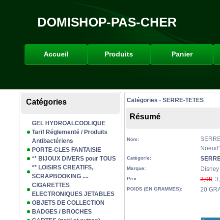
DOMISHOP-PAS-CHER
Accueil
Produits
Panier
Catégories
-
SERRE-TETES
Catégories
Résumé
GEL HYDROALCOOLIQUE
Tarif Réglementé / Produits
SERRE-
Nom:
Antibactériens
Noeud
PORTE-CLES FANTAISIE
** BIJOUX DIVERS pour TOUS
Catégorie:
SERRE
** LOISIRS CREATIFS,
Marque:
Disney
SCRAPBOOKING ....
Prix:
3,98
3,
CIGARETTES
POIDS (EN GRAMMES):
20 GR
ELECTRONIQUES JETABLES
OBJETS DE COLLECTION
BADGES / BROCHES