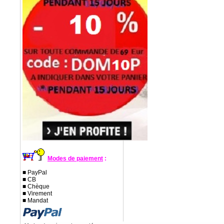
Modes de paiement
:
■ PayPal
■ CB
■ Chèque
■ Virement
■ Mandat