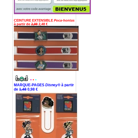
CEINTURE EXTENSIBLE
Poca-hontas
à partir de
2,98
2,48 €
*
*
*
MARQUE-PAGES
Disney®
à partir
de
1,48
0,98 €