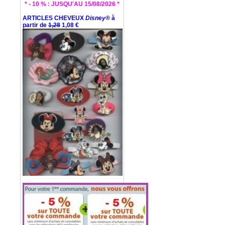
* - 10 % : JUSQU'AU 15/08/2026 *
ARTICLES CHEVEUX
Disney®
à
partir de
1,28
1,08 €