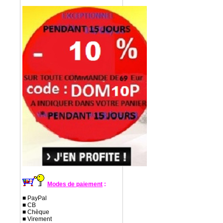
Modes de paiement
:
■ PayPal
■ CB
■ Chèque
■ Virement