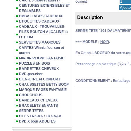
CARTES (noël et autres)
Quantité:
CEINTURES EXTENSIBLES ET
REGLABLES
EMBALLAGES CADEAUX
Description
ETIQUETTES CADEAUX
CADEAUX - TROUVAILLES
SERRE-TETE "101 DALMATIENS"
PILES BOUTON ALCALINE et
LITHIUM
==> MODELE :
NOIR
.
SERVIETTES MAGIQUES
CARTES Winnie l'ourson et
autres
En Coton. LARGEUR du serre-tete
MIROIR/PEIGNE FANTAISIE
PUZZLES EN BOIS
Personnage en plastique (3,2 x 3 
BARRETTES CHEVEUX
DVD-pas-cher
BIEN-ETRE et CONFORT
CONDITIONNEMENT : Emballage pl
CHAUSSETTES BETTY BOOP
MARQUE-PAGES FANTAISIE
CHOUCHOUS
BANDEAUX CHEVEUX
BRACELETS ENFANTS
SERRE-TETES
PILES LR6-AA / LR3-AAA
DVD X pour ADULTES