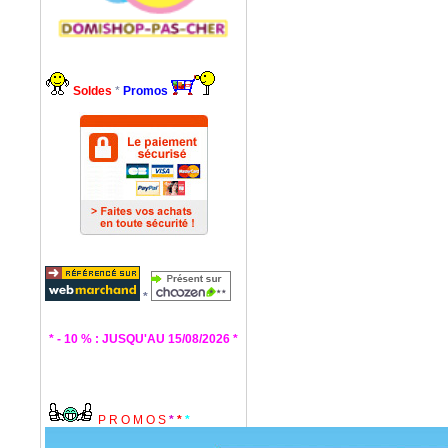
Soldes
*
Promos
*
* - 10 % : JUSQU'AU 15/08/2026 *
P R O M O S
*
*
*