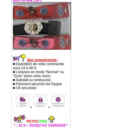
partir de
2,48
1,98 €
Nos engagements
:
■ Expédition de votre commande
sous 24 à 48 H,
■ Livraison en mode "Normal" ou
"Suivi" selon votre choix,
■ Satisfait ou remboursé,
■ Paiement sécurisé via Paypal
■ CB sécurisée
*
*
PETITS
PRIX
* - 10 % : JUSQU'AU 15/08/2026 *