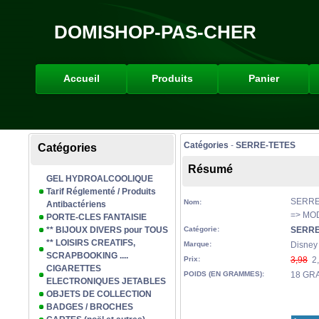
DOMISHOP-PAS-CHER
Accueil
Produits
Panier
Catégories
-
SERRE-TETES
Catégories
Résumé
GEL HYDROALCOOLIQUE
Tarif Réglementé / Produits
SERRE
Nom:
Antibactériens
=> MO
PORTE-CLES FANTAISIE
** BIJOUX DIVERS pour TOUS
Catégorie:
SERRE
** LOISIRS CREATIFS,
Marque:
Disney
SCRAPBOOKING ....
Prix:
3,98
2,
CIGARETTES
POIDS (EN GRAMMES):
18 GR
ELECTRONIQUES JETABLES
OBJETS DE COLLECTION
BADGES / BROCHES