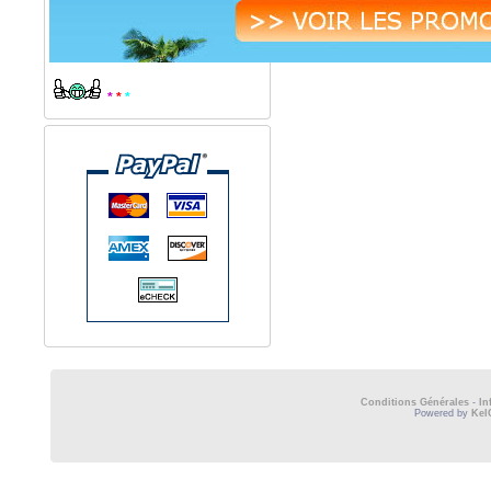
*
*
*
Conditions Générales
-
In
Powered by
Kel