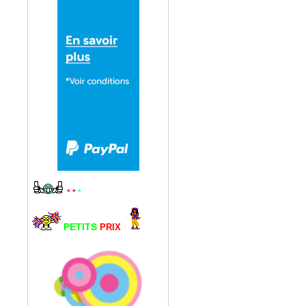
*
*
*
PETITS
PRIX