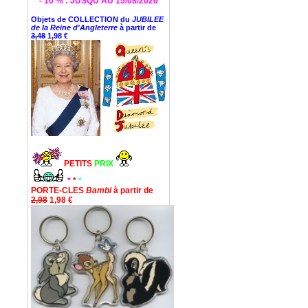
* - 10 % : JUSQU'AU 15/08/2026 *
Objets de COLLECTION du
JUBILEE
de la Reine d'Angleterre
à partir de
3,48
1,98 €
PETITS
PRIX
*
*
*
PORTE-CLES
Bambi
à partir de
2,98
1,98 €