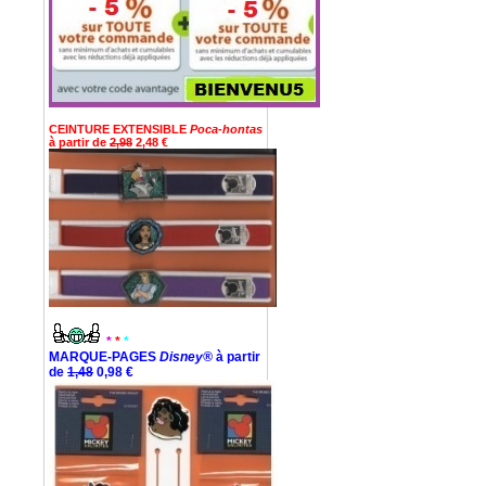
CEINTURE EXTENSIBLE
Poca-hontas
à partir de
2,98
2,48 €
*
*
*
MARQUE-PAGES
Disney®
à partir
de
1,48
0,98 €