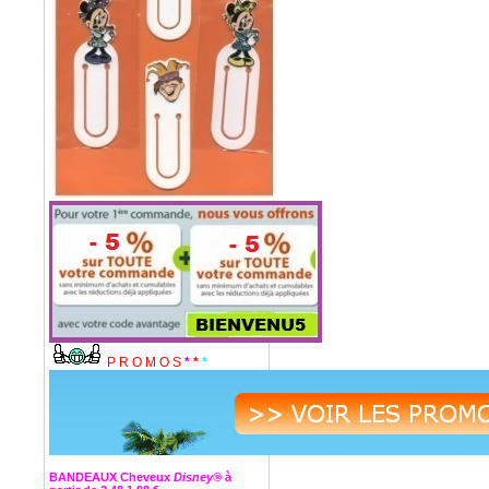
P R O M O S
*
*
*
BANDEAUX Cheveux
Disney®
à