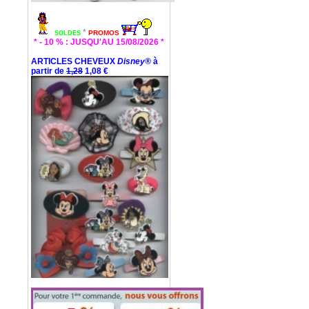
*
PROMOS
SOLDES
* - 10 % : JUSQU'AU 15/08/2026 *
ARTICLES CHEVEUX
Disney®
à
partir de
1,28
1,08 €