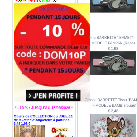
PETITS
PRIX
Fine BARRETTE " BAMBI " =
MODELE PANPAN (Rose)
€ 1,98
Grosse BARRETTE Tissu "BAM
=> MODELE BAMBI (rouge)
* - 10 % : JUSQU'AU 15/08/2026 *
€ 2,48
Objets de COLLECTION du
JUBILEE
de la Reine d'Angleterre
à partir de
3,48
1,98 €