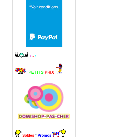
*
*
*
PETITS
PRIX
Soldes
*
Promos