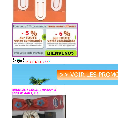
P R O M O S
*
*
*
BANDEAUX Cheveux
Disney®
à
partir de
2,48
1,98 €