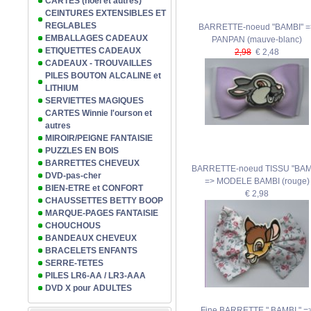
CARTES (noël et autres)
CEINTURES EXTENSIBLES ET
REGLABLES
BARRETTE-noeud "BAMBI" =
EMBALLAGES CADEAUX
PANPAN (mauve-blanc)
ETIQUETTES CADEAUX
2,98
€ 2,48
CADEAUX - TROUVAILLES
PILES BOUTON ALCALINE et
LITHIUM
SERVIETTES MAGIQUES
CARTES Winnie l'ourson et
autres
MIROIR/PEIGNE FANTAISIE
PUZZLES EN BOIS
BARRETTES CHEVEUX
BARRETTE-noeud TISSU "BAM
DVD-pas-cher
=> MODELE BAMBI (rouge)
BIEN-ETRE et CONFORT
€ 2,98
CHAUSSETTES BETTY BOOP
MARQUE-PAGES FANTAISIE
CHOUCHOUS
BANDEAUX CHEVEUX
BRACELETS ENFANTS
SERRE-TETES
PILES LR6-AA / LR3-AAA
DVD X pour ADULTES
Fine BARRETTE " BAMBI " =