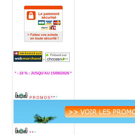
*
* - 10 % : JUSQU'AU 15/08/2026 *
P R O M O S
*
*
*
*
*
*