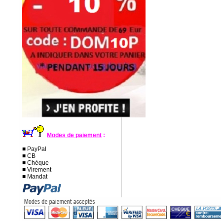
Modes de paiement
:
■ PayPal
■ CB
■ Chèque
■ Virement
■ Mandat