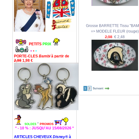
Grosse BARRETTE Tissu "BAM
=> MODELE FLEUR (rouge)
2,98
€ 2,48
PETITS
PRIX
*
*
*
PORTE-CLES
Bambi
à partir de
2,98
1,98 €
1
2
Suivant
*
PROMOS
SOLDES
* - 10 % : JUSQU'AU 15/08/2026 *
ARTICLES CHEVEUX
Disney®
à