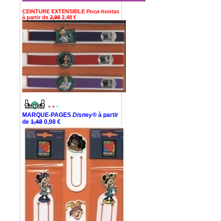
CEINTURE EXTENSIBLE
Poca-hontas
à partir de
2,98
2,48 €
*
*
*
MARQUE-PAGES
Disney®
à partir
de
1,48
0,98 €