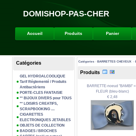
DOMISHOP-PAS-CHER
Accueil
Produits
Panier
Catégories
-
BARRETTES CHEVEUX
-
Catégories
Produits
GEL HYDROALCOOLIQUE
Tarif Réglementé / Produits
BARRETTE-noeud "BAMBI" =
Antibactériens
FLEUR (bleu-blanc)
PORTE-CLES FANTAISIE
€ 2,48
** BIJOUX DIVERS pour TOUS
** LOISIRS CREATIFS,
SCRAPBOOKING ....
CIGARETTES
ELECTRONIQUES JETABLES
OBJETS DE COLLECTION
BADGES / BROCHES