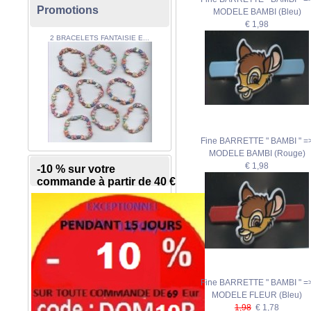
Promotions
MODELE BAMBI (Bleu)
€ 1,98
2 BRACELETS FANTAISIE E...
Fine BARRETTE " BAMBI " =
MODELE BAMBI (Rouge)
€ 1,98
-10 % sur votre
commande à partir de 40 €
Fine BARRETTE " BAMBI " =
MODELE FLEUR (Bleu)
1,98
€ 1,78