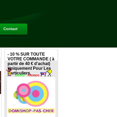
Contact
- 10 % SUR TOUTE
VOTRE COMMANDE ( à
partir de 40 € d'achat)
.....................................
Uniquement Pour Les
Particuliers.
*
PROMOS
SOLDES