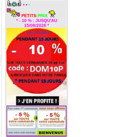
*
*
*
PETITS
PRIX
* - 10 % : JUSQU'AU
15/08/2026 *
*