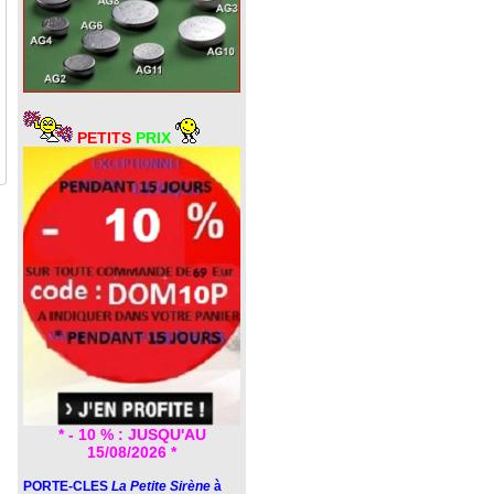
PETITS
PRIX
* - 10 % : JUSQU'AU
15/08/2026 *
PORTE-CLES
La Petite Sirène
à