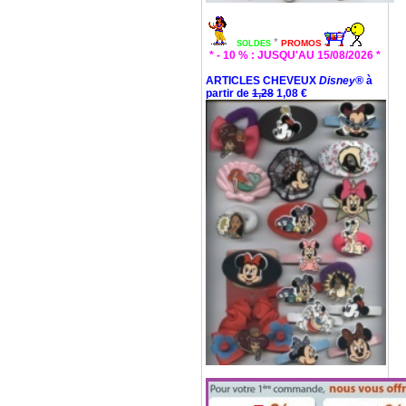
*
PROMOS
SOLDES
* - 10 % : JUSQU'AU 15/08/2026 *
ARTICLES CHEVEUX
Disney®
à
partir de
1,28
1,08 €