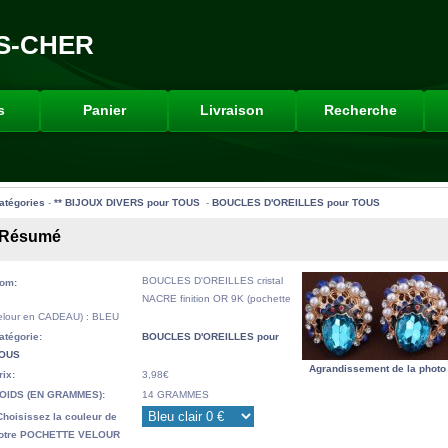
S-CHER
s
Panier
Livraison
Recherche
atégories
-
** BIJOUX DIVERS pour TOUS
-
BOUCLES D'OREILLES pour TOUS
Résumé
BOUCLES D'OREILLES cristal
om:
NACRE finition OR 9K (pochette
elour en CADEAU) : BLEU
atégorie:
BOUCLES D'OREILLES pour
OUS
Agrandissement de la photo
rix:
3,98€
OIDS (EN GRAMMES):
14 GRAMMES
Choisissez la couleur de
otre POCHETTE VELOUR