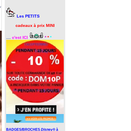
r
Les PETITS
cadeaux à prix MINI
....
c'est ICI
*
*
*
BADGES/BROCHES
Disney®
à