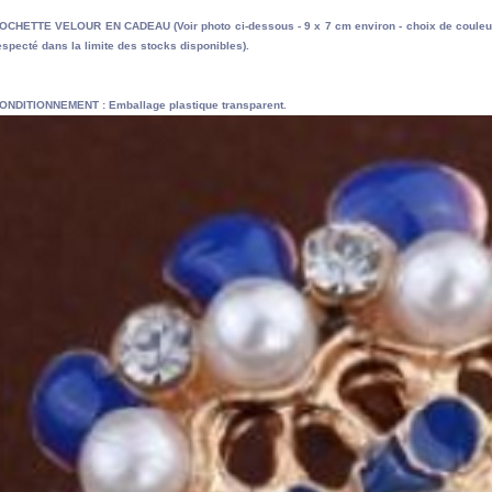
OCHETTE VELOUR EN CADEAU (Voir photo ci-dessous - 9 x 7 cm environ - choix de couleu
especté dans la limite des stocks disponibles).
ONDITIONNEMENT : Emballage plastique transparent.