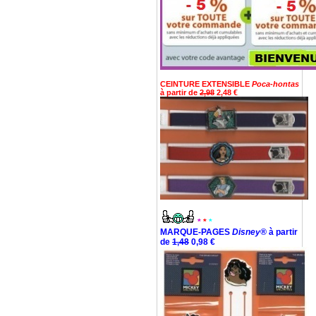
CEINTURE EXTENSIBLE
Poca-hontas
à partir de
2,98
2,48 €
*
*
*
MARQUE-PAGES
Disney®
à partir
de
1,48
0,98 €