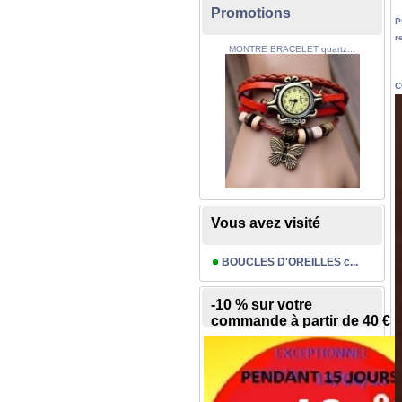
Promotions
P
r
MONTRE BRACELET quartz...
C
Vous avez visité
BOUCLES D'OREILLES c...
-10 % sur votre
commande à partir de 40 €