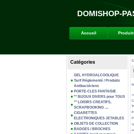
DOMISHOP-PA
Accueil
Produit
C
Catégories
GEL HYDROALCOOLIQUE
Tarif Réglementé / Produits
N
Antibactériens
PORTE-CLES FANTAISIE
v
** BIJOUX DIVERS pour TOUS
C
** LOISIRS CREATIFS,
T
SCRAPBOOKING ....
P
CIGARETTES
ELECTRONIQUES JETABLES
P
OBJETS DE COLLECTION
*
BADGES / BROCHES
v