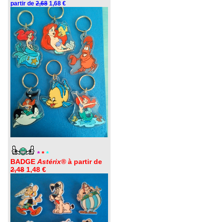
partir de
2,68
1,68 €
*
*
*
BADGE
Astérix®
à partir de
2,48
1,48 €