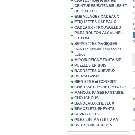
CARTES (noël et autres)
G
CEINTURES EXTENSIBLES ET
a
REGLABLES
+
EMBALLAGES CADEAUX
(
ETIQUETTES CADEAUX
c
CADEAUX - TROUVAILLES
O
PILES BOUTON ALCALINE et
LITHIUM
Q
SERVIETTES MAGIQUES
CARTES Winnie l'ourson et
autres
MIROIR/PEIGNE FANTAISIE
PUZZLES EN BOIS
BARRETTES CHEVEUX
*
DVD-pas-cher
BIEN-ETRE et CONFORT
CHAUSSETTES BETTY BOOP
I
MARQUE-PAGES FANTAISIE
CHOUCHOUS
T
BANDEAUX CHEVEUX
BRACELETS ENFANTS
M
SERRE-TETES
PILES LR6-AA / LR3-AAA
*
DVD X pour ADULTES
C