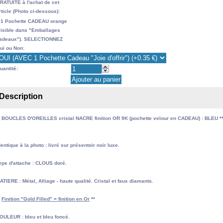
RATUITE à l'achat de cet
rticle (Photo ci-dessous):
 1 Pochette CADEAU orange
visible dans "Emballages
adeaux"). SELECTIONNEZ
ui ou Non:
uantité:
Description
* BOUCLES D'OREILLES cristal NACRE finition OR 9K (pochette velour en CADEAU) : BLEU *
dentique à la photo : livré sur présentoir noir luxe.
ype d'attache : CLOUS doré.
ATIERE : Métal, Alliage - haute qualité. Cristal et faux diamants.
*
Finition "Gold Filled" = finition en Or
**
OULEUR : bleu et bleu foncé.