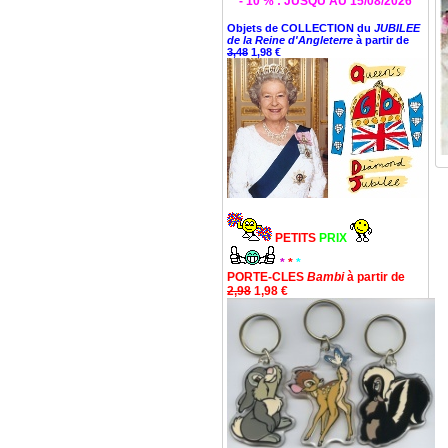
* - 10 % : JUSQU'AU 15/08/2026 *
Objets de COLLECTION du
JUBILEE
de la Reine d'Angleterre
à partir de
3,48
1,98 €
PETITS
PRIX
*
*
*
PORTE-CLES
Bambi
à partir de
2,98
1,98 €